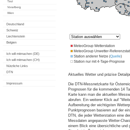
Tirol
Vorarlberg
Wien
Deutschland
Schweiz
Liechtenstein
Belgien
MeteoGroup Wetterstation
MeteoGroup Unwetter-Referenzstat
Ich will mitmachen (DE)
Station anderer Netze (
Quelle
)
Ich will mitmachen (CH)
Station nur mit 4-Tage-Prognose
Nützliche Links
DTN
Aktuelles Wetter und präzise Detailp
Impressum
Die DTN-Messnetzkarte für Österreic
Prognosen für die kommenden 14 Tag
Karte kann man die aktuellen Messw
abrufen. Ein weiterer Klick auf "Wei
Aufbereitung der wichtigsten Wette
Punktprognosen basieren auf der einz
DTN, die jeder Wetterstation eine d
Messdaten angepasste Wetter-Charakt
einem Blick eine übersichtliche und