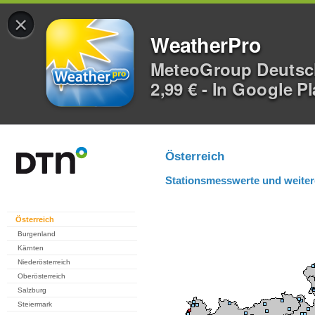
×
WeatherPro
MeteoGroup Deuts
2,99 € - In Google P
Österreich
Stationsmesswerte und weiter
Österreich
Burgenland
Kärnten
Niederösterreich
Oberösterreich
Salzburg
Steiermark