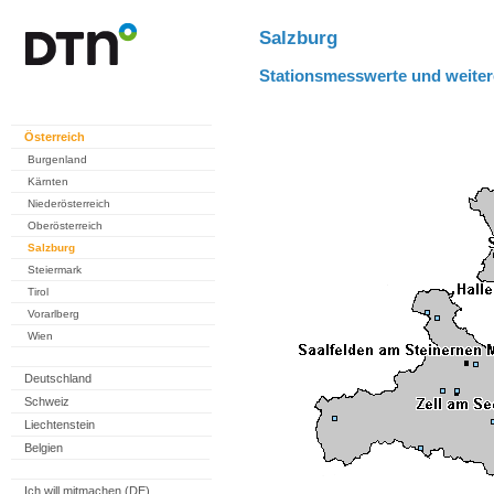
Salzburg
Stationsmesswerte und weiter
Österreich
Burgenland
Kärnten
Niederösterreich
Oberösterreich
Salzburg
Steiermark
Tirol
Vorarlberg
Wien
Deutschland
Schweiz
Liechtenstein
Belgien
Ich will mitmachen (DE)