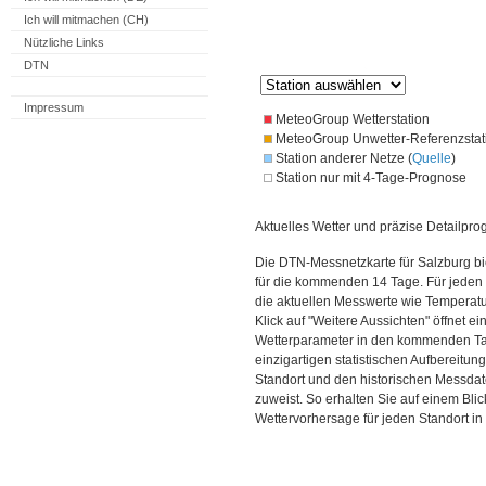
Ich will mitmachen (CH)
Nützliche Links
DTN
Impressum
MeteoGroup Wetterstation
MeteoGroup Unwetter-Referenzstat
Station anderer Netze (
Quelle
)
Station nur mit 4-Tage-Prognose
Aktuelles Wetter und präzise Detailpro
Die DTN-Messnetzkarte für Salzburg bi
für die kommenden 14 Tage. Für jeden 
die aktuellen Messwerte wie Temperatu
Klick auf "Weitere Aussichten" öffnet e
Wetterparameter in den kommenden Ta
einzigartigen statistischen Aufbereitun
Standort und den historischen Messdat
zuweist. So erhalten Sie auf einem Bli
Wettervorhersage für jeden Standort in