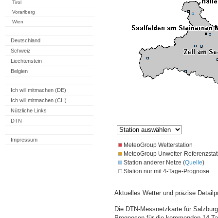
Tirol
Vorarlberg
Wien
Deutschland
Schweiz
Liechtenstein
Belgien
Ich will mitmachen (DE)
Ich will mitmachen (CH)
Nützliche Links
DTN
Impressum
MeteoGroup Wetterstation
MeteoGroup Unwetter-Referenzstat
Station anderer Netze (
Quelle
)
Station nur mit 4-Tage-Prognose
Aktuelles Wetter und präzise Detailp
Die DTN-Messnetzkarte für Salzburg 
Prognosen für die kommenden 14 Tag