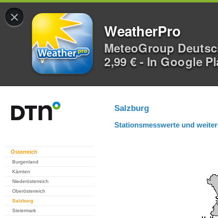
×
WeatherPro
MeteoGroup Deuts
2,99 € - In Google P
Salzburg
Stationsmesswerte und weiter
Österreich
Burgenland
Kärnten
Niederösterreich
Oberösterreich
Salzburg
Steiermark