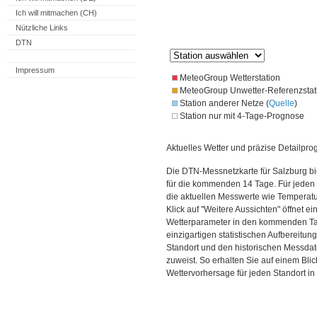
Ich will mitmachen (CH)
Nützliche Links
DTN
Impressum
MeteoGroup Wetterstation
MeteoGroup Unwetter-Referenzstat
Station anderer Netze (
Quelle
)
Station nur mit 4-Tage-Prognose
Aktuelles Wetter und präzise Detailpro
Die DTN-Messnetzkarte für Salzburg bi
für die kommenden 14 Tage. Für jeden 
die aktuellen Messwerte wie Temperatu
Klick auf "Weitere Aussichten" öffnet e
Wetterparameter in den kommenden Ta
einzigartigen statistischen Aufbereitun
Standort und den historischen Messdat
zuweist. So erhalten Sie auf einem Bli
Wettervorhersage für jeden Standort in