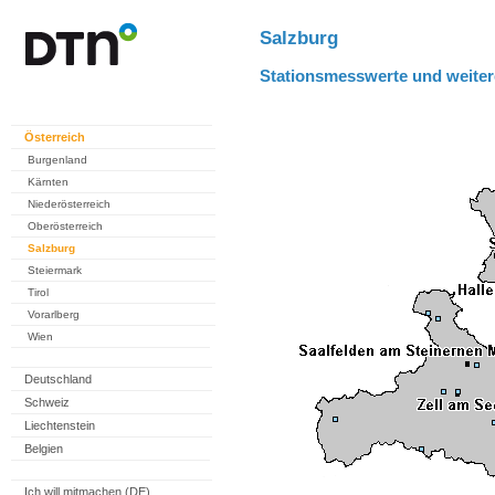
Salzburg
Stationsmesswerte und weiter
Österreich
Burgenland
Kärnten
Niederösterreich
Oberösterreich
Salzburg
Steiermark
Tirol
Vorarlberg
Wien
Deutschland
Schweiz
Liechtenstein
Belgien
Ich will mitmachen (DE)