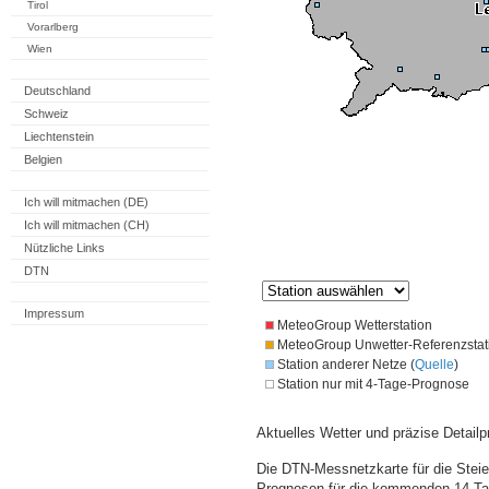
Tirol
Vorarlberg
Wien
Deutschland
Schweiz
Liechtenstein
Belgien
Ich will mitmachen (DE)
Ich will mitmachen (CH)
Nützliche Links
DTN
Impressum
MeteoGroup Wetterstation
MeteoGroup Unwetter-Referenzstat
Station anderer Netze (
Quelle
)
Station nur mit 4-Tage-Prognose
Aktuelles Wetter und präzise Detailp
Die DTN-Messnetzkarte für die Steie
Prognosen für die kommenden 14 Tag