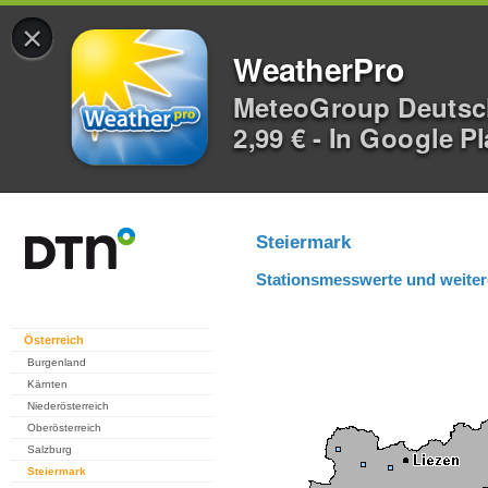
×
WeatherPro
MeteoGroup Deuts
2,99 € - In Google P
Steiermark
Stationsmesswerte und weiter
Österreich
Burgenland
Kärnten
Niederösterreich
Oberösterreich
Salzburg
Steiermark