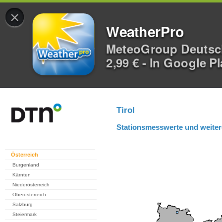
×
WeatherPro
MeteoGroup Deuts
2,99 € - In Google P
Tirol
Stationsmesswerte und weiter
Österreich
Burgenland
Kärnten
Niederösterreich
Oberösterreich
Salzburg
Steiermark