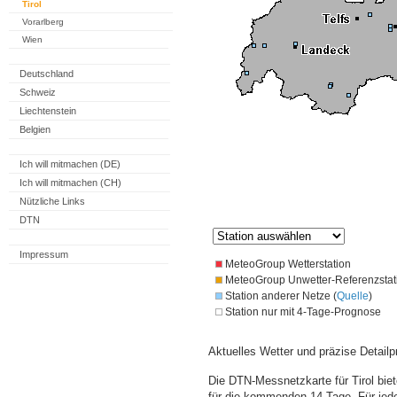
Tirol
Vorarlberg
Wien
Deutschland
Schweiz
Liechtenstein
Belgien
Ich will mitmachen (DE)
Ich will mitmachen (CH)
Nützliche Links
DTN
Impressum
MeteoGroup Wetterstation
MeteoGroup Unwetter-Referenzstat
Station anderer Netze (
Quelle
)
Station nur mit 4-Tage-Prognose
Aktuelles Wetter und präzise Detailp
Die DTN-Messnetzkarte für Tirol bie
für die kommenden 14 Tage. Für jede