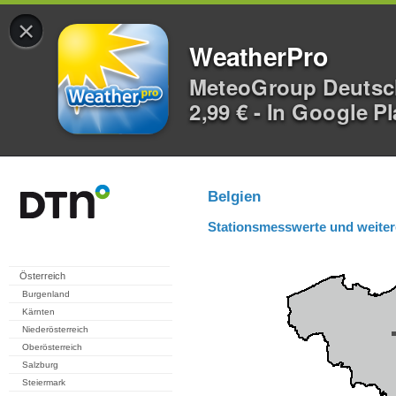
×
WeatherPro
MeteoGroup Deuts
2,99 € - In Google P
Belgien
Stationsmesswerte und weiter
Österreich
Burgenland
Kärnten
Niederösterreich
Oberösterreich
Salzburg
Steiermark