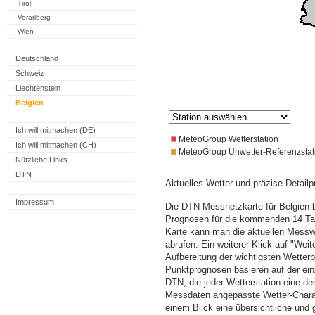
Tirol
Vorarlberg
Wien
Deutschland
Schweiz
Liechtenstein
Belgien
Ich will mitmachen (DE)
MeteoGroup Wetterstation
Ich will mitmachen (CH)
MeteoGroup Unwetter-Referenzstat
Nützliche Links
DTN
Aktuelles Wetter und präzise Detailp
Impressum
Die DTN-Messnetzkarte für Belgien b
Prognosen für die kommenden 14 Tag
Karte kann man die aktuellen Messw
abrufen. Ein weiterer Klick auf "Wei
Aufbereitung der wichtigsten Wette
Punktprognosen basieren auf der einz
DTN, die jeder Wetterstation eine d
Messdaten angepasste Wetter-Charakt
einem Blick eine übersichtliche und