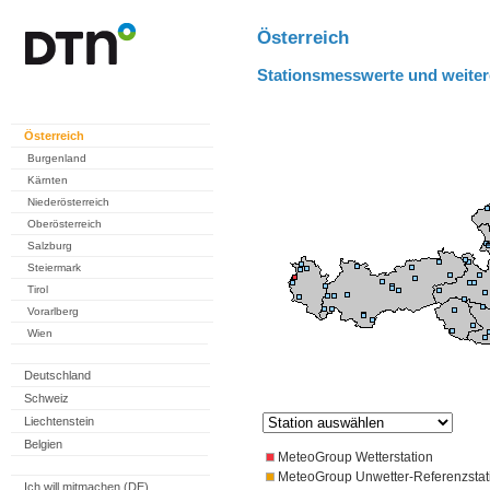
Österreich
Stationsmesswerte und weiter
Österreich
Burgenland
Kärnten
Niederösterreich
Oberösterreich
Salzburg
Steiermark
Tirol
Vorarlberg
Wien
Deutschland
Schweiz
Liechtenstein
Belgien
MeteoGroup Wetterstation
MeteoGroup Unwetter-Referenzstat
Ich will mitmachen (DE)