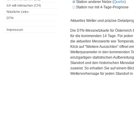
Station anderer Netze (
Quelle
)
Ich will mitmachen (CH)
Station nur mit 4-Tage-Prognose
Nützliche Links
DTN
Aktuelles Wetter und präzise Detailpro
Impressum
Die DTN-Messnetzkarte für Österreich 
für die kommenden 14 Tage. Für jeden 
die aktuellen Messwerte wie Temperatu
Klick auf "Weitere Aussichten" öffnet e
Wetterparameter in den kommenden Ta
einzigartigen statistischen Aufbereitun
Standort und den historischen Messdat
zuweist. So erhalten Sie auf einem Bli
Wettervorhersage für jeden Standort in 