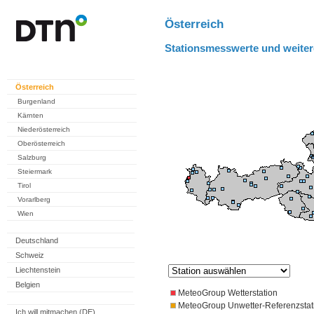
Österreich
Stationsmesswerte und weiter
Österreich
Burgenland
Kärnten
Niederösterreich
Oberösterreich
Salzburg
Steiermark
Tirol
Vorarlberg
Wien
Deutschland
Schweiz
Liechtenstein
Belgien
MeteoGroup Wetterstation
MeteoGroup Unwetter-Referenzstat
Ich will mitmachen (DE)