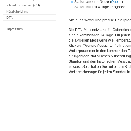
Station anderer Netze (
Quelle
)
Ich will mitmachen (CH)
Station nur mit 4-Tage-Prognose
Nützliche Links
DTN
Aktuelles Wetter und präzise Detailpro
Impressum
Die DTN-Messnetzkarte für Österreich 
für die kommenden 14 Tage. Für jeden 
die aktuellen Messwerte wie Temperatu
Klick auf "Weitere Aussichten" öffnet e
Wetterparameter in den kommenden Ta
einzigartigen statistischen Aufbereitun
Standort und den historischen Messdat
zuweist. So erhalten Sie auf einem Bli
Wettervorhersage für jeden Standort in 