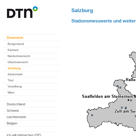
Salzburg
Stationsmesswerte und weiter
Österreich
Burgenland
Kärnten
Niederösterreich
Oberösterreich
Salzburg
Steiermark
Tirol
Vorarlberg
Wien
Deutschland
Schweiz
Liechtenstein
Belgien
Ich will mitmachen (DE)