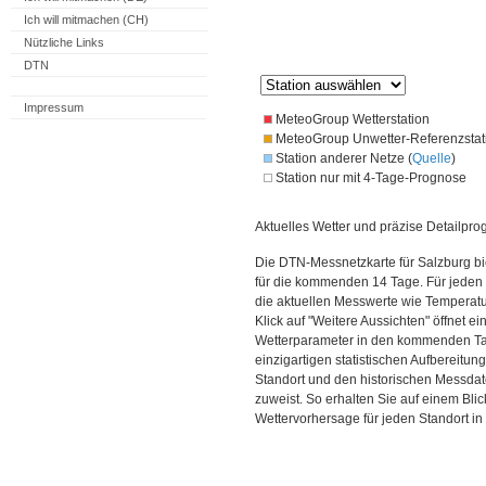
Ich will mitmachen (CH)
Nützliche Links
DTN
Impressum
MeteoGroup Wetterstation
MeteoGroup Unwetter-Referenzstat
Station anderer Netze (
Quelle
)
Station nur mit 4-Tage-Prognose
Aktuelles Wetter und präzise Detailpro
Die DTN-Messnetzkarte für Salzburg bi
für die kommenden 14 Tage. Für jeden 
die aktuellen Messwerte wie Temperatu
Klick auf "Weitere Aussichten" öffnet e
Wetterparameter in den kommenden Ta
einzigartigen statistischen Aufbereitun
Standort und den historischen Messdat
zuweist. So erhalten Sie auf einem Bli
Wettervorhersage für jeden Standort in