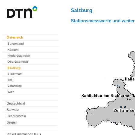
Salzburg
Stationsmesswerte und weiter
Österreich
Burgenland
Kärnten
Niederösterreich
Oberösterreich
Salzburg
Steiermark
Tirol
Vorarlberg
Wien
Deutschland
Schweiz
Liechtenstein
Belgien
Ich will mitmachen (DE)