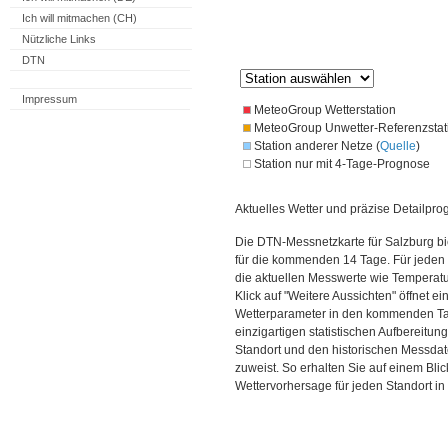
Ich will mitmachen (CH)
Nützliche Links
DTN
Impressum
MeteoGroup Wetterstation
MeteoGroup Unwetter-Referenzstat
Station anderer Netze (
Quelle
)
Station nur mit 4-Tage-Prognose
Aktuelles Wetter und präzise Detailpro
Die DTN-Messnetzkarte für Salzburg bi
für die kommenden 14 Tage. Für jeden 
die aktuellen Messwerte wie Temperatu
Klick auf "Weitere Aussichten" öffnet e
Wetterparameter in den kommenden Ta
einzigartigen statistischen Aufbereitun
Standort und den historischen Messdat
zuweist. So erhalten Sie auf einem Bli
Wettervorhersage für jeden Standort in