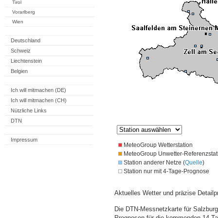
Tirol
Vorarlberg
Wien
Deutschland
Schweiz
Liechtenstein
Belgien
Ich will mitmachen (DE)
Ich will mitmachen (CH)
Nützliche Links
DTN
Impressum
MeteoGroup Wetterstation
MeteoGroup Unwetter-Referenzstat
Station anderer Netze (
Quelle
)
Station nur mit 4-Tage-Prognose
Aktuelles Wetter und präzise Detailp
Die DTN-Messnetzkarte für Salzburg 
Prognosen für die kommenden 14 Tag