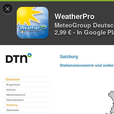
×
WeatherPro
MeteoGroup Deuts
2,99 € - In Google P
Salzburg
Stationsmesswerte und weiter
Österreich
Burgenland
Kärnten
Niederösterreich
Oberösterreich
Salzburg
Steiermark