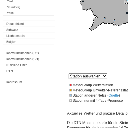
Tirol
Vorarlberg
Wien
Deutschland
Schweiz
Liechtenstein
Belgien
Ich will mitmachen (DE)
Ich will mitmachen (CH)
Nützliche Links
DTN
Impressum
MeteoGroup Wetterstation
MeteoGroup Unwetter-Referenzstat
Station anderer Netze (
Quelle
)
Station nur mit 4-Tage-Prognose
Aktuelles Wetter und präzise Detailp
Die DTN-Messnetzkarte für die Steie
Prognosen für die kommenden 14 Tag