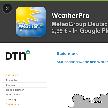
×
WeatherPro
MeteoGroup Deuts
2,99 € - In Google P
Steiermark
Stationsmesswerte und weiter
Österreich
Burgenland
Kärnten
Niederösterreich
Oberösterreich
Salzburg
Steiermark