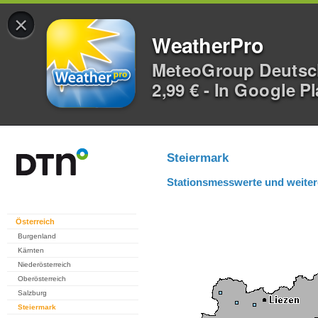
×
WeatherPro
MeteoGroup Deuts
2,99 € - In Google P
Steiermark
Stationsmesswerte und weiter
Österreich
Burgenland
Kärnten
Niederösterreich
Oberösterreich
Salzburg
Steiermark