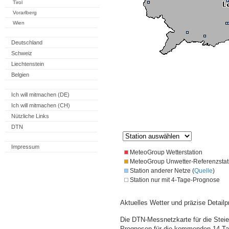
Tirol
Vorarlberg
Wien
Deutschland
Schweiz
Liechtenstein
Belgien
Ich will mitmachen (DE)
Ich will mitmachen (CH)
Nützliche Links
DTN
Impressum
MeteoGroup Wetterstation
MeteoGroup Unwetter-Referenzstat
Station anderer Netze (
Quelle
)
Station nur mit 4-Tage-Prognose
Aktuelles Wetter und präzise Detailp
Die DTN-Messnetzkarte für die Steie
Prognosen für die kommenden 14 Tag